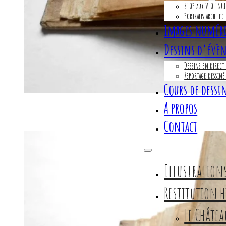
STOP aux VIOLENC
Portraits architec
Images numéri
Dessins d’évè
Dessins en direct
Reportage dessiné
Cours de dessi
A propos
Contact
Illustration
Restitution h
Le Châte